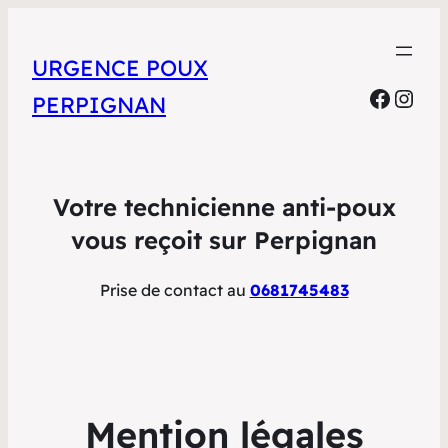
URGENCE POUX
https://www.faceboo
Inst
PERPIGNAN
Votre technicienne anti-poux
vous reçoit sur Perpignan
Prise de contact au
0681745483
Mention légales